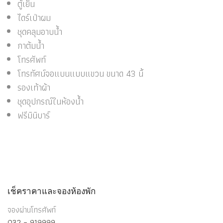
ตู้เย็น
ไดร์เป่าผม
ชุดคลุมอาบน้ำ
กาต้มน้ำ
โทรศัพท์
โทรทัศน์จอแบนแบบแขวน ขนาด 43 นิ้
รองเท้าผ้า
ชุดอุปกรณ์ในห้องน้ำ
ฟรีมินิบาร์
เช็คราคาและจองห้องพัก
จองผ่านโทรศัพท์
032 – 919999