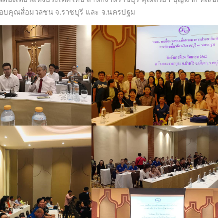
อบคุณสื่อมวลชน จ.ราชบุรี และ จ.นครปฐม